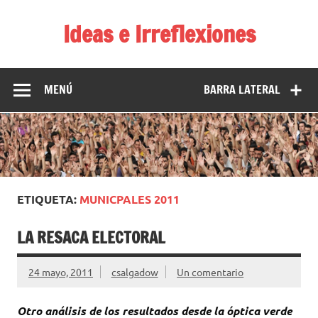
Saltar
al
Ideas e Irreflexiones
contenido
El blog de Carlos Salgado
MENÚ
BARRA LATERAL
ETIQUETA:
MUNICPALES 2011
LA RESACA ELECTORAL
24 mayo, 2011
csalgadow
Un comentario
Otro análisis de los resultados desde la óptica verde