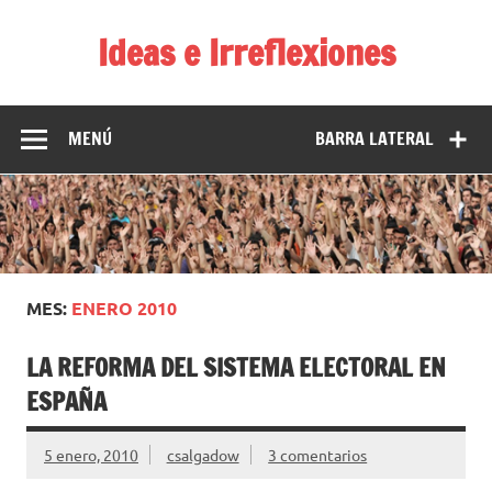
Saltar
al
Ideas e Irreflexiones
contenido
El blog de Carlos Salgado
MENÚ
BARRA LATERAL
MES:
ENERO 2010
LA REFORMA DEL SISTEMA ELECTORAL EN
ESPAÑA
5 enero, 2010
csalgadow
3 comentarios