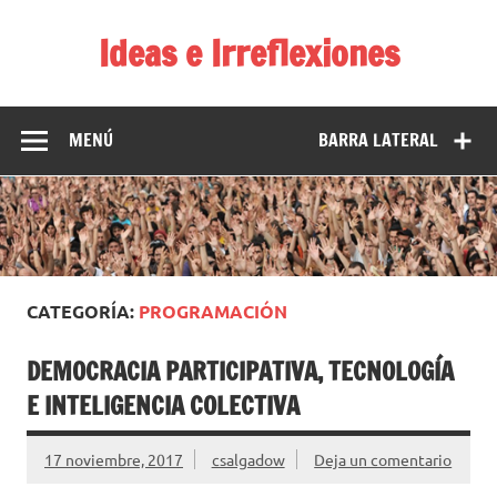
Saltar
al
Ideas e Irreflexiones
contenido
El blog de Carlos Salgado
MENÚ
BARRA LATERAL
CATEGORÍA:
PROGRAMACIÓN
DEMOCRACIA PARTICIPATIVA, TECNOLOGÍA
E INTELIGENCIA COLECTIVA
17 noviembre, 2017
csalgadow
Deja un comentario