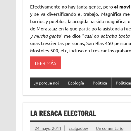
Efectivamente no hay tanta gente, pero
el mov
y se va diversificando el trabajo. Magnifica me
barrios y pueblos, la acogida ha sido magnific
de Moratalaz en la que participo la asistencia f
y mucha gente
” me dice “
casi no entraba tanta 
unas trescientas personas, San Blas 450 person
Mostoles 500, etc, incluso en tres cantos graba
LEER MÁS
¿y porque no?
Ecología
Politica
Polític
LA RESACA ELECTORAL
24 mayo, 2011
csalgadow
Un comentario